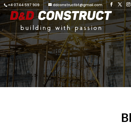
+4 0744 597 909
ddconstructbt@gmail.com
Bl