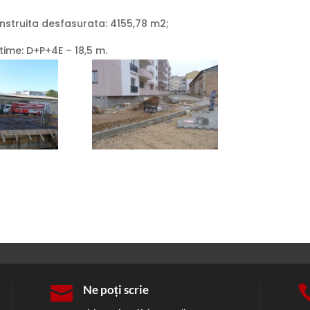
nstruita desfasurata: 4155,78 m2;
time: D+P+4E – 18,5 m.

Ne poți scrie